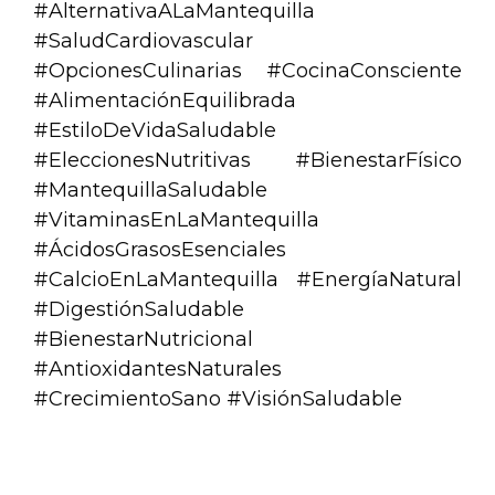
#AlternativaALaMantequilla
#SaludCardiovascular
#OpcionesCulinarias #CocinaConsciente
#AlimentaciónEquilibrada
#EstiloDeVidaSaludable
#EleccionesNutritivas #BienestarFísico
#MantequillaSaludable
#VitaminasEnLaMantequilla
#ÁcidosGrasosEsenciales
#CalcioEnLaMantequilla #EnergíaNatural
#DigestiónSaludable
#BienestarNutricional
#AntioxidantesNaturales
#CrecimientoSano #VisiónSaludable