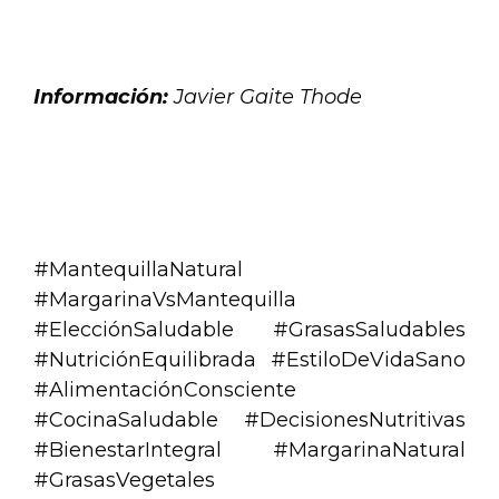
.
Información:
Javier Gaite Thode
.
.
#MantequillaNatural
#MargarinaVsMantequilla
#ElecciónSaludable #GrasasSaludables
#NutriciónEquilibrada #EstiloDeVidaSano
#AlimentaciónConsciente
#CocinaSaludable #DecisionesNutritivas
#BienestarIntegral #MargarinaNatural
#GrasasVegetales