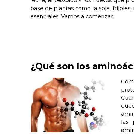
leche, el pescado y los huevos que pr
base de plantas como la soja, frijole
esenciales. Vamos a comenzar…
.
.
¿Qué son los aminoác
Como
prot
Cuan
qued
amin
las 
amin