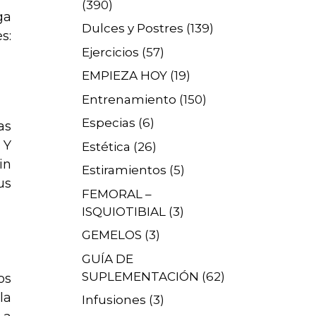
(390)
ga
Dulces y Postres
(139)
s:
Ejercicios
(57)
EMPIEZA HOY
(19)
Entrenamiento
(150)
Especias
(6)
as
 Y
Estética
(26)
in
Estiramientos
(5)
us
FEMORAL –
ISQUIOTIBIAL
(3)
GEMELOS
(3)
GUÍA DE
SUPLEMENTACIÓN
(62)
os
la
Infusiones
(3)