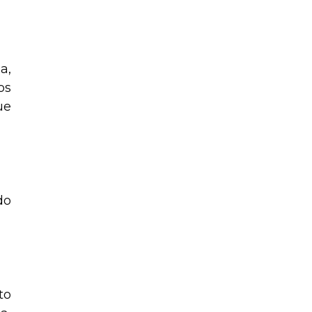
a,
os
ue
do
to