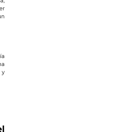
a,
er
un
ía
na
 y
l