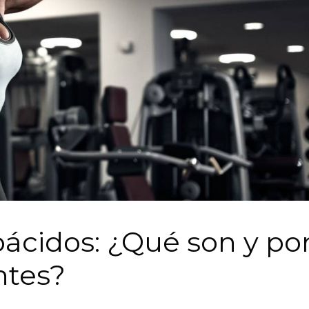
ácidos: ¿Qué son y po
ntes?