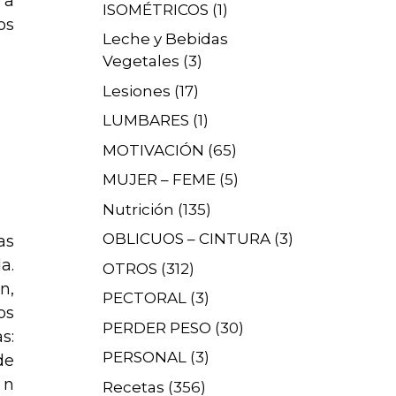
 a
ISOMÉTRICOS
(1)
os
Leche y Bebidas
Vegetales
(3)
Lesiones
(17)
LUMBARES
(1)
MOTIVACIÓN
(65)
MUJER – FEME
(5)
Nutrición
(135)
OBLICUOS – CINTURA
(3)
as
a.
OTROS
(312)
n,
PECTORAL
(3)
os
PERDER PESO
(30)
s:
PERSONAL
(3)
de
 n
Recetas
(356)