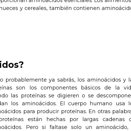
oporcionan aminoácidos esenciales. Los alimentos
s, nueces y cereales, también contienen aminoácid
idos?
 probablemente ya sabrás, los aminoácidos y l
eínas son los componentes básicos de la vid
do las proteínas se digieren o se descompone
an los aminoácidos. El cuerpo humano usa l
oácidos para producir proteínas. En otras palabra
proteínas están hechas por largas cadenas 
oácidos. Pero si faltase solo un aminoácido,