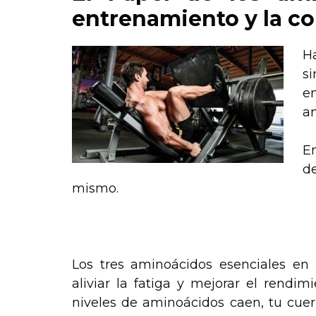
entrenamiento y la c
Ha
s
e
am
E
d
mismo.
.
Los tres aminoácidos esenciales en
aliviar la fatiga y mejorar el rendi
niveles de aminoácidos caen, tu cue