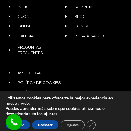
INICIO
SOBRE MI
GIJÓN
BLOG
ONLINE
CONTACTO
GALERÍA
REGALA SALUD
PREGUNTAS
FRECUENTES
AVISO LEGAL
POLÍTICA DE COOKIES
POLÍTICA DE PRIVACIDAD
Utilizamos cookies para ofrecerte la mejor experiencia en
nuestra web.
Puedes aprender más sobre qué cookies utilizamos o
© 2020 ALL RIGHTS RESERVED​
desactivarlas en los
ajustes
.
¿Tienes dudas?
Te
Diseñado con
por
digitalvar
CERRAR EL BANNER
asesoro
Aceptar
Rechazar
Ajustes