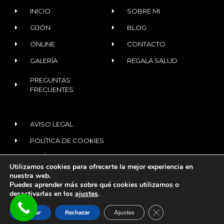
INICIO
SOBRE MI
GIJÓN
BLOG
ONLINE
CONTACTO
GALERÍA
REGALA SALUD
PREGUNTAS
FRECUENTES
AVISO LEGAL
POLÍTICA DE COOKIES
POLÍTICA DE PRIVACIDAD
Utilizamos cookies para ofrecerte la mejor experiencia en
nuestra web.
Puedes aprender más sobre qué cookies utilizamos o
© 2020 ALL RIGHTS RESERVED​
desactivarlas en los
ajustes
.
¿Tienes dudas?
Te
CERRAR EL BANNER
Diseñado con
por
digitalvar
asesoro
Aceptar
Rechazar
Ajustes