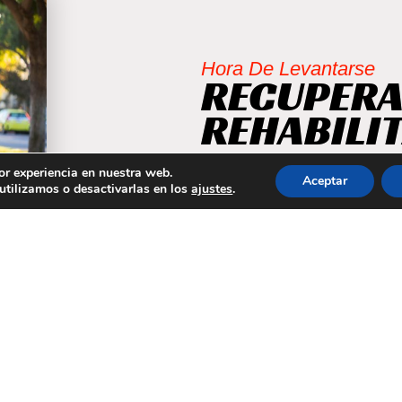
Hora De Levantarse
RECUPERA
REHABILI
or experiencia en nuestra web.
Aceptar
tilizamos o desactivarlas en los
ajustes
.
Las lesiones no solo no
que sufrir recaídas 
mentalidad.
Si queremos olvidar
fundamental realizar 
donde las prisas no son 
Te realizamos una planif