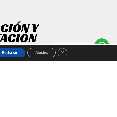
CIÓN Y
TACIÓN
¿Tienes dudas?
Te
CERRAR EL BANNER DE COOKI
asesoro
Rechazar
Ajustes
s desgastan físicamente, si no
nos pueden afectar a nuestra
nos de estos tropiezos es
una rehabilitación completa,
buenas consejeras.
icación, paso a paso, con todo lo