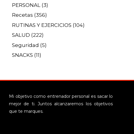
PERSONAL
(3)
Recetas
(356)
RUTINAS Y EJERCICIOS
(104)
SALUD
(222)
Seguridad
(5)
SNACKS
(11)
Mi objetivo como entrenador personal es sacar lo
mejor de ti. Juntos alcanzaremos los objetivos
que te marques.