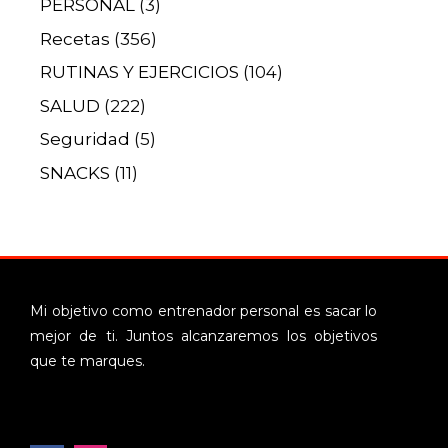
PERSONAL
(3)
Recetas
(356)
RUTINAS Y EJERCICIOS
(104)
SALUD
(222)
Seguridad
(5)
SNACKS
(11)
Mi objetivo como entrenador personal es sacar lo
mejor de ti. Juntos alcanzaremos los objetivos
que te marques.