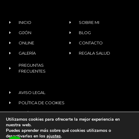
INICIO
SOBRE MI
GIJÓN
BLOG
ONLINE
CONTACTO
GALERÍA
REGALA SALUD
PREGUNTAS
FRECUENTES
AVISO LEGAL
POLÍTICA DE COOKIES
POLÍTICA DE PRIVACIDAD
Utilizamos cookies para ofrecerte la mejor experiencia en
nuestra web.
Puedes aprender más sobre qué cookies utilizamos o
© 2020 ALL RIGHTS RESERVED​
desactivarlas en los
ajustes
.