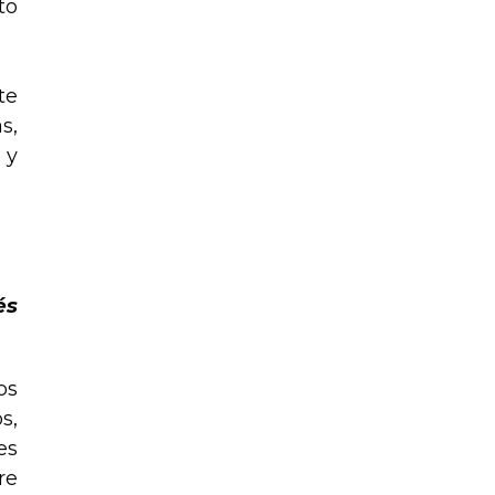
to
te
s,
 y
és
os
s,
es
re