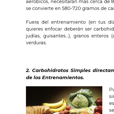
aeróbicos, necesitarán más cerca de 8-
se convierte en 580-720 gramos de ca
Fuera del entrenamiento (en tus día
quieres enfocar deberán ser carbohid
judías, guisantes…), granos enteros (
verduras.
.
2. Carbohidratos Simples directa
de los Entrenamientos.
Pu
si
es
s