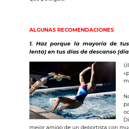
Recomendaciones Nutricionales para
ALGUNAS RECOMENDACIONES
1. Haz porque la mayoría de tus
lenta) en tus días de descanso (dí
Ú
«p
má
N
p
o
Di
mejor amigo de un deportista con mu