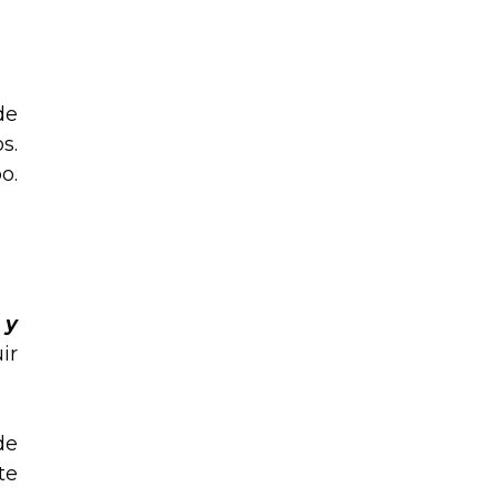
de
s.
o.
 y
ir
de
te