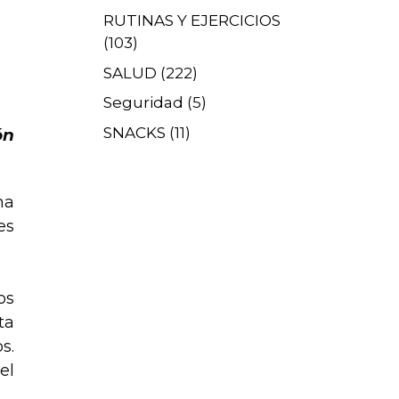
RUTINAS Y EJERCICIOS
(103)
SALUD
(222)
Seguridad
(5)
SNACKS
(11)
ón
na
es
os
ta
s.
el