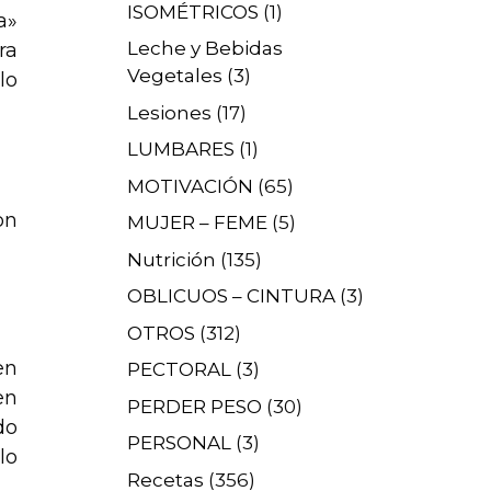
ISOMÉTRICOS
(1)
a»
Leche y Bebidas
ra
Vegetales
(3)
lo
Lesiones
(17)
LUMBARES
(1)
MOTIVACIÓN
(65)
on
MUJER – FEME
(5)
Nutrición
(135)
OBLICUOS – CINTURA
(3)
OTROS
(312)
en
PECTORAL
(3)
en
PERDER PESO
(30)
do
PERSONAL
(3)
lo
Recetas
(356)