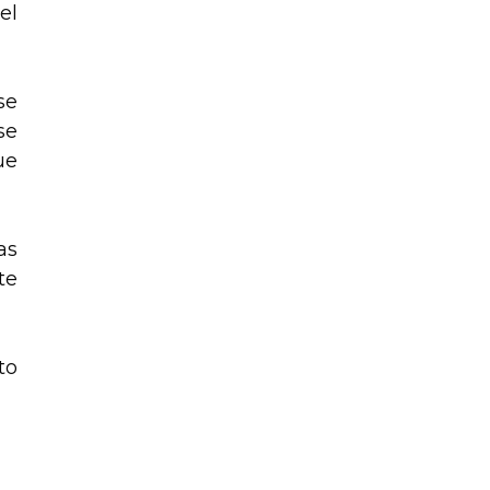
el
se
se
ue
as
te
to