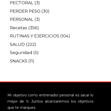
PECTORAL
(3)
PERDER PESO
(30)
PERSONAL
(3)
Recetas
(356)
RUTINAS Y EJERCICIOS
(104)
SALUD
(222)
Seguridad
(5)
SNACKS
(11)
Mi objetivo como entrenador personal es sacar lo
mejor de ti. Juntos alcanzaremos los objetivos
que te marques.