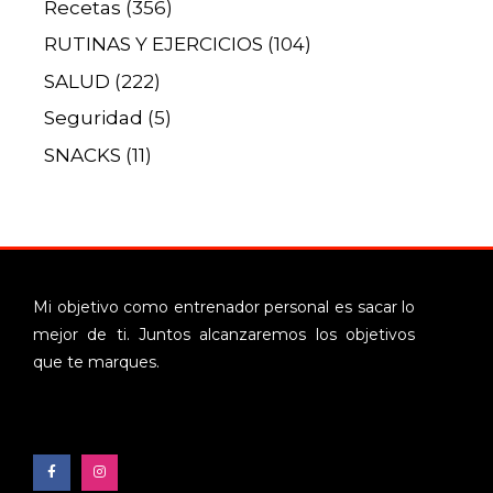
Recetas
(356)
RUTINAS Y EJERCICIOS
(104)
SALUD
(222)
Seguridad
(5)
SNACKS
(11)
Mi objetivo como entrenador personal es sacar lo
mejor de ti. Juntos alcanzaremos los objetivos
que te marques.