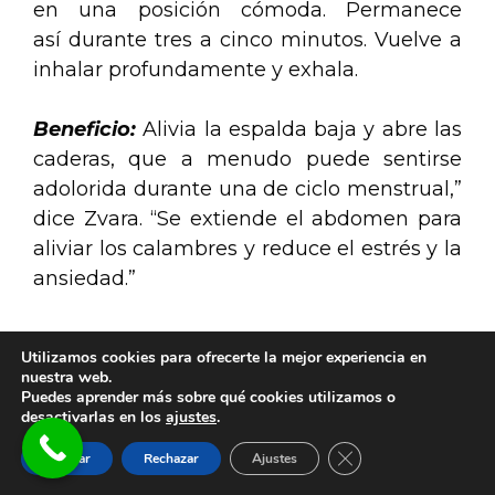
en una posición cómoda. Permanece
así durante tres a cinco minutos. Vuelve a
inhalar profundamente y exhala.
Beneficio:
Alivia la espalda baja y abre las
caderas, que a menudo puede sentirse
adolorida durante una de ciclo menstrual,”
dice Zvara. “Se extiende el abdomen para
aliviar los calambres y reduce el estrés y la
ansiedad.”
.
Utilizamos cookies para ofrecerte la mejor experiencia en
nuestra web.
Puedes aprender más sobre qué cookies utilizamos o
desactivarlas en los
ajustes
.
.
¿Tienes dudas?
Te
CERRAR EL BANNER
.
asesoro
Aceptar
Rechazar
Ajustes
8. Posición inclinada