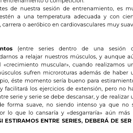
el entrenamiento o competición.
ntes de nuestra sesión de entrenamiento, es m
estén a una temperatura adecuada y con cier
, carrera o aeróbico en cardiovasculares muy suav
ntos
(entre series dentro de una sesión 
darnos a relajar nuestros músculos, y aunque a
l «crecimiento muscular», cuando realizamos u
músculos sufren microroturas además de haber 
pio, éste momento sería bueno para estiramient
facilitará los ejercicios de extensión, pero no h
e serie y serie se debe descansar, y de realizar 
lo de forma suave, no siendo intenso ya que no 
por lo que lo cansaría y «desgarraría» aún más 
SI ESTIRAMOS ENTRE SERIES, DEBERÁ DE SER