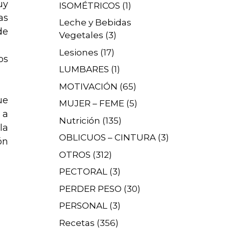
uy
ISOMÉTRICOS
(1)
as
Leche y Bebidas
de
Vegetales
(3)
Lesiones
(17)
os
LUMBARES
(1)
MOTIVACIÓN
(65)
ue
MUJER – FEME
(5)
 a
Nutrición
(135)
la
OBLICUOS – CINTURA
(3)
ón
OTROS
(312)
PECTORAL
(3)
PERDER PESO
(30)
PERSONAL
(3)
Recetas
(356)