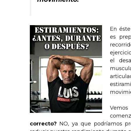
En éste
es prep
recorr
ejercic
el des
muscul
articu
estira
movimie
Vemos 
comenz
correcto?
NO, ya que podríamos prov