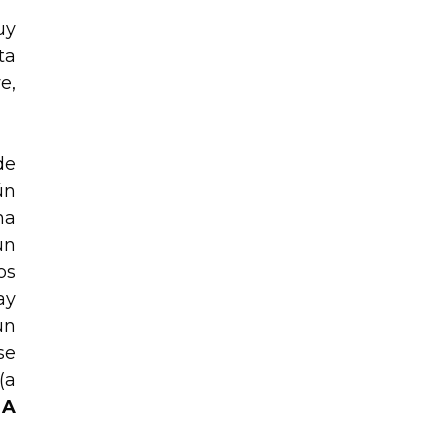
uy
ta
e,
de
ún
na
un
os
ay
un
se
(a
 A