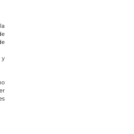
la
de
de
 y
no
er
es