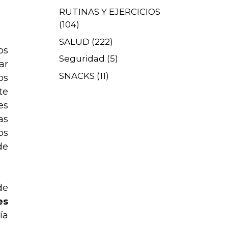
RUTINAS Y EJERCICIOS
(104)
SALUD
(222)
os
Seguridad
(5)
ar
SNACKS
(11)
os
te
es
as
os
de
de
es
ía