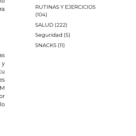
ño
RUTINAS Y EJERCICIOS
ra
(104)
SALUD
(222)
Seguridad
(5)
SNACKS
(11)
as
 y
tu
es
EM
or
lo