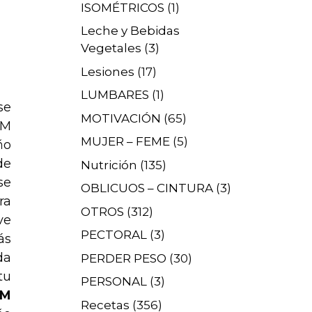
ISOMÉTRICOS
(1)
Leche y Bebidas
Vegetales
(3)
Lesiones
(17)
LUMBARES
(1)
se
MOTIVACIÓN
(65)
EM
MUJER – FEME
(5)
ño
de
Nutrición
(135)
se
OBLICUOS – CINTURA
(3)
ra
OTROS
(312)
ve
PECTORAL
(3)
ás
da
PERDER PESO
(30)
tu
PERSONAL
(3)
EM
Recetas
(356)