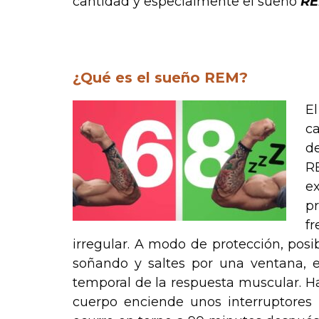
cantidad y especialmente el sueño
R
.
¿Qué es el sueño REM?
E
c
d
RE
e
p
f
irregular. A modo de protección, po
soñando y saltes por una ventana, e
temporal de la respuesta muscular. Ha
cuerpo enciende unos interruptores