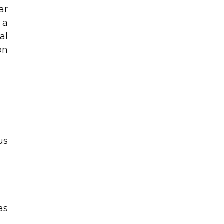
ar
 a
al
on
us
as