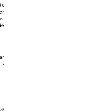
ás
or
s.
de
ar
as
os