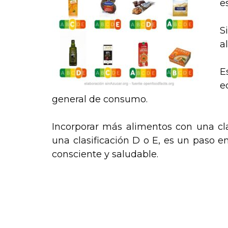
e
S
a
E
e
general de consumo.
Incorporar más alimentos con una cla
una clasificación D o E, es un paso e
consciente y saludable.
.
.