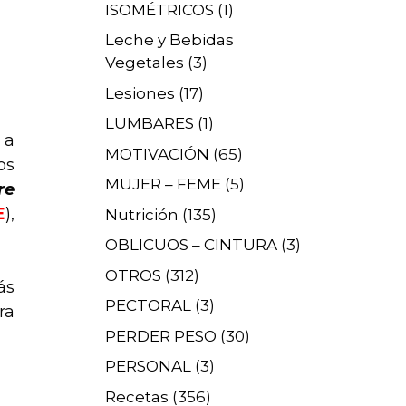
ISOMÉTRICOS
(1)
Leche y Bebidas
Vegetales
(3)
Lesiones
(17)
LUMBARES
(1)
 a
MOTIVACIÓN
(65)
os
MUJER – FEME
(5)
re
E
),
Nutrición
(135)
OBLICUOS – CINTURA
(3)
OTROS
(312)
ás
PECTORAL
(3)
ra
PERDER PESO
(30)
PERSONAL
(3)
Recetas
(356)