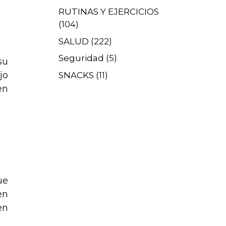
RUTINAS Y EJERCICIOS
(104)
SALUD
(222)
Seguridad
(5)
su
jo
SNACKS
(11)
en
ue
en
en