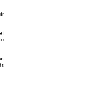
ir
el
to
on
ás