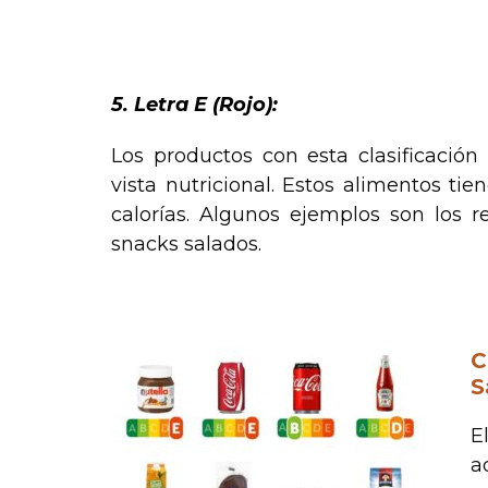
.
5. Letra E (Rojo):
Los productos con esta clasificaci
vista nutricional. Estos alimentos tie
calorías. Algunos ejemplos son los re
snacks salados.
.
C
S
E
a