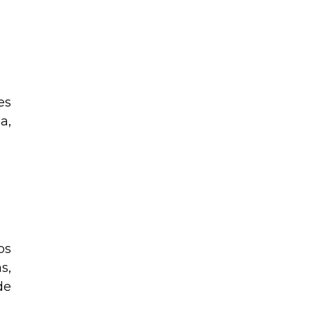
es
a,
os
s,
de