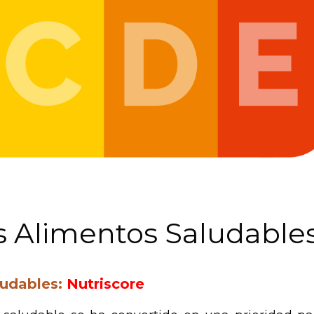
os Alimentos Saludable
ludables:
Nutriscore