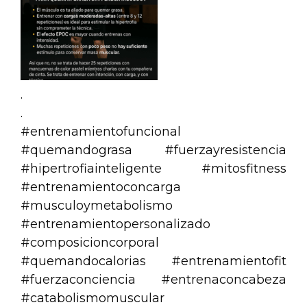
.
.
#entrenamientofuncional
#quemandograsa #fuerzayresistencia
#hipertrofiainteligente #mitosfitness
#entrenamientoconcarga
#musculoymetabolismo
#entrenamientopersonalizado
#composicioncorporal
#quemandocalorias #entrenamientofit
#fuerzaconciencia #entrenaconcabeza
#catabolismomuscular