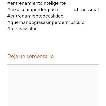
#entrenamientointeligente
#pesasparaperdergrasa #fitnessreal
#entrenamientodecalidad
#quemandograsasinperdermusculo
#fuerzaysalud
Deja un comentario