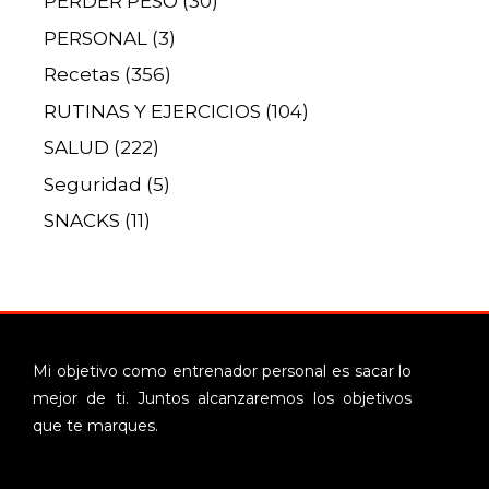
PERDER PESO
(30)
PERSONAL
(3)
Recetas
(356)
RUTINAS Y EJERCICIOS
(104)
SALUD
(222)
Seguridad
(5)
SNACKS
(11)
Mi objetivo como entrenador personal es sacar lo
mejor de ti. Juntos alcanzaremos los objetivos
que te marques.