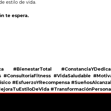
e estilo de vida.
ón te espera.
sica #BienestarTotal #ConstanciaYDedic
s #ConsultoríaFitness #VidaSaludable #Moti
ísico #EsfuerzoYRecompensa #SueñosAlcanzabl
MejoraTuEstiloDeVida #TransformaciónPerson