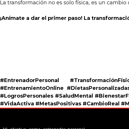
La transformación no es solo física, es un cambio d
¡Anímate a dar el primer paso! La transformaci
.
.
.
#EntrenadorPersonal #TransformaciónFí
#EntrenamientoOnline #DietasPersonalizada
#LogrosPersonales #SaludMental #BienestarF
#VidaActiva #MetasPositivas #CambioReal #