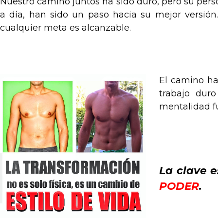
Nuestro camino juntos ha sido duro, pero su pers
a día, han sido un paso hacia su mejor versión.
cualquier meta es alcanzable.
.
El camino hac
trabajo duro
mentalidad fu
.
La clave e
PODER
.