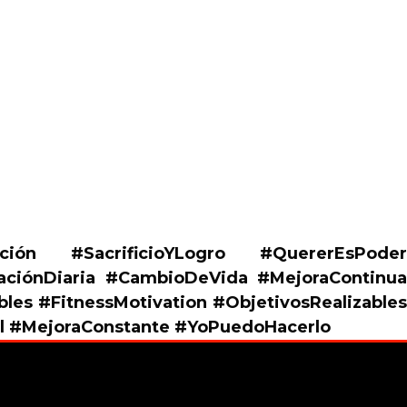
ación #SacrificioYLogro #QuererEsPoder
vaciónDiaria #CambioDeVida #MejoraContinua
es #FitnessMotivation #ObjetivosRealizables
al #MejoraConstante #YoPuedoHacerlo