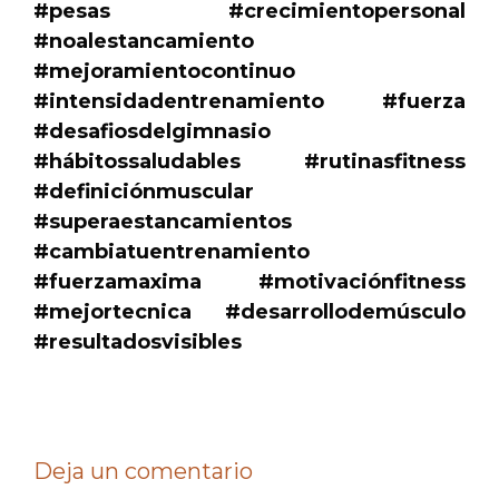
#pesas #crecimientopersonal
#noalestancamiento
#mejoramientocontinuo
#intensidadentrenamiento #fuerza
#desafiosdelgimnasio
#hábitossaludables #rutinasfitness
#definiciónmuscular
#superaestancamientos
#cambiatuentrenamiento
#fuerzamaxima #motivaciónfitness
#mejortecnica #desarrollodemúsculo
#resultadosvisibles
Deja un comentario