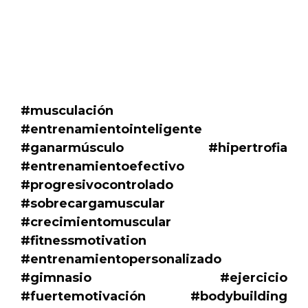
.
.
#musculación
#entrenamientointeligente
#ganarmúsculo #hipertrofia
#entrenamientoefectivo
#progresivocontrolado
#sobrecargamuscular
#crecimientomuscular
#fitnessmotivation
#entrenamientopersonalizado
#gimnasio #ejercicio
#fuertemotivación #bodybuilding