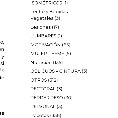
ISOMÉTRICOS
(1)
Leche y Bebidas
Vegetales
(3)
Lesiones
(17)
LUMBARES
(1)
o,
MOTIVACIÓN
(65)
on
MUJER – FEME
(5)
 y
Nutrición
(135)
si
ás
OBLICUOS – CINTURA
(3)
de
OTROS
(312)
PECTORAL
(3)
PERDER PESO
(30)
PERSONAL
(3)
as
Recetas
(356)