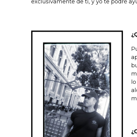
exclusivamente de ti, y yo te podré ayud
¿
P
a
bu
m
l
a
me
¿