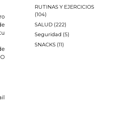
RUTINAS Y EJERCICIOS
(104)
ro
SALUD
(222)
de
tu
Seguridad
(5)
SNACKS
(11)
de
 O
il