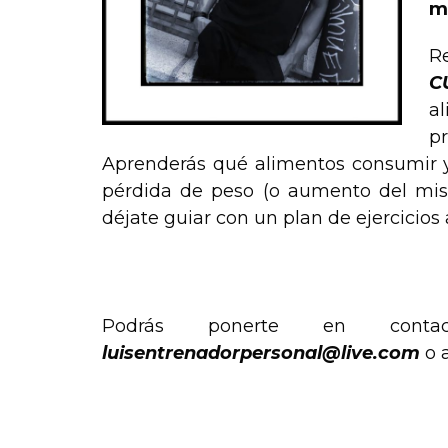
m
R
C
al
p
Aprenderás qué alimentos consumir y 
pérdida de peso (o aumento del mi
déjate guiar con un plan de ejercicios 
Podrás ponerte en cont
luisentrenadorpersonal@live.com
o a