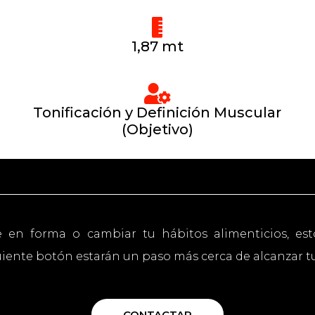
1,87 mt
Tonificación y Definición Muscular
(Objetivo)
e en forma o cambiar tu hábitos alimenticios, est
uiente botón estarán un paso más cerca de alcanzar tus
CONTACTAR