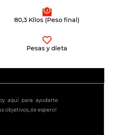
80,3 Kilos (Peso final)
Pesas y dieta
oy aquí para ayudarte.
 objetivos, ¡te espero!