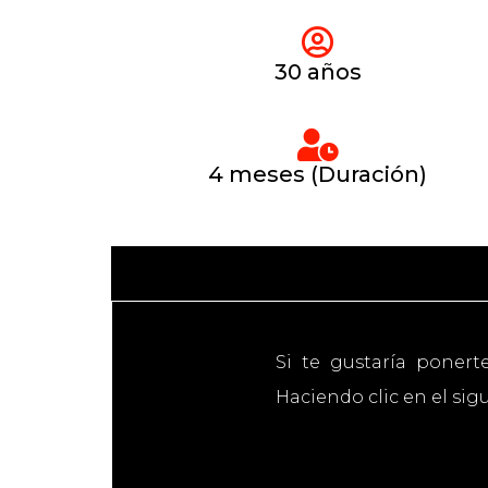
30 años
4 meses (Duración)
Si te gustaría ponert
Haciendo clic en el sig