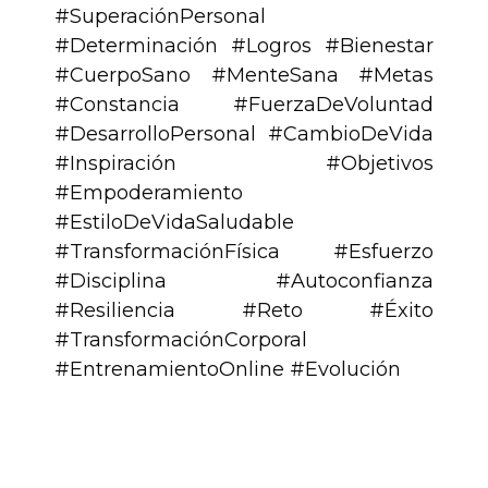
#SuperaciónPersonal
#Determinación #Logros #Bienestar
#CuerpoSano #MenteSana #Metas
#Constancia #FuerzaDeVoluntad
#DesarrolloPersonal #CambioDeVida
#Inspiración #Objetivos
#Empoderamiento
#EstiloDeVidaSaludable
#TransformaciónFísica #Esfuerzo
#Disciplina #Autoconfianza
#Resiliencia #Reto #Éxito
#TransformaciónCorporal
#EntrenamientoOnline #Evolución