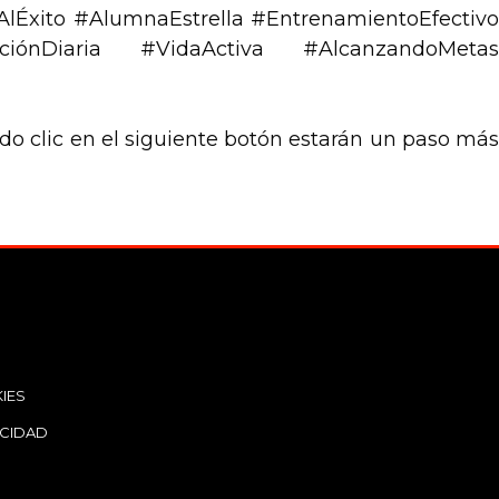
lÉxito #AlumnaEstrella #EntrenamientoEfectivo
aciónDiaria #VidaActiva #AlcanzandoMetas
ndo clic en el siguiente botón estarán un paso más
IES
ACIDAD