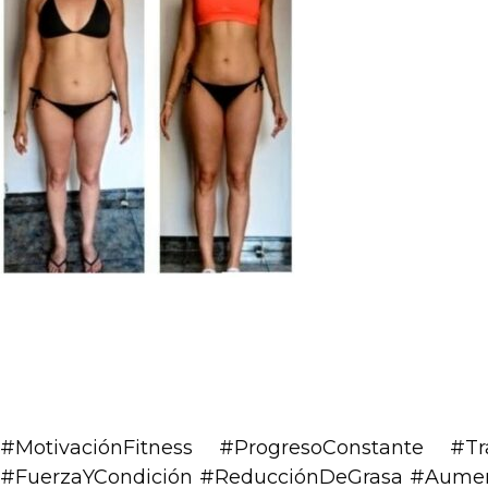
.
.
#MotivaciónFitness #ProgresoConstante #Tra
#FuerzaYCondición #ReducciónDeGrasa #Aumen