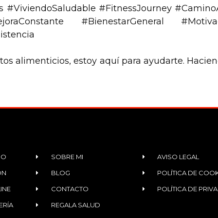
s #ViviendoSaludable #FitnessJourney #CaminoA
ejoraConstante #BienestarGeneral #Motiv
istencia
tos alimenticios, estoy aquí para ayudarte. Hacie
IO
SOBRE MI
AVISO LEGAL
ÓN
BLOG
POLÍTICA DE COOK
INE
CONTACTO
POLÍTICA DE PRIV
ERÍA
REGALA SALUD