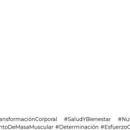
nsformaciónCorporal #SaludYBienestar #Nutr
toDeMasaMuscular #Determinación #EsfuerzoC