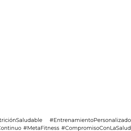
iciónSaludable #EntrenamientoPersonalizado
ontinuo #MetaFitness #CompromisoConLaSalud