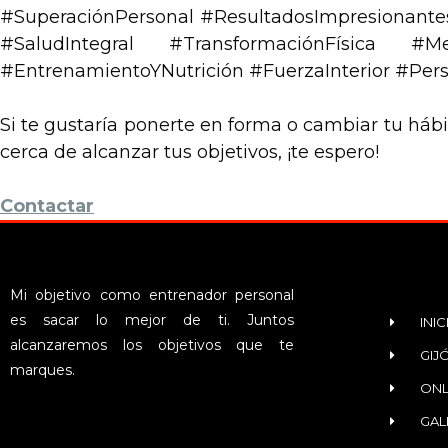
#SuperaciónPersonal #ResultadosImpresionante
#SaludIntegral #TransformaciónFísica #M
#EntrenamientoYNutrición #FuerzaInterior #Pers
Si te gustaría ponerte en forma o cambiar tu hábi
cerca de alcanzar tus objetivos, ¡te espero!
Contactar
Mi objetivo como entrenador personal
es sacar lo mejor de ti. Juntos
INIC
alcanzaremos los objetivos que te
GIJ
marques.
ONL
GAL