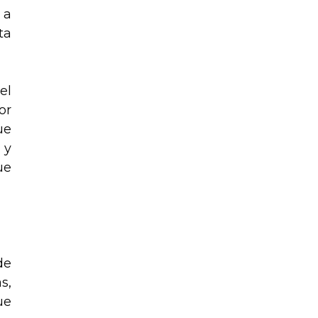
 a
ta
el
or
ue
 y
ue
de
s,
ue