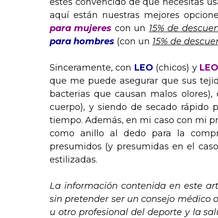
estés convencido de que necesitas usar
aquí están nuestras mejores opcion
para mujeres
con un
15% de descue
para hombres
(con un
15% de descue
Sinceramente, con
LEO
(chicos) y
LEO
que me puede asegurar que sus tejido
bacterias que causan malos olores)
cuerpo), y siendo de secado rápido p
tiempo. Además, en mi caso con mi p
como anillo al dedo para la comp
presumidos (y presumidas en el caso
estilizadas.
La información contenida en este artí
sin pretender ser un consejo médico 
u otro profesional del deporte y la s