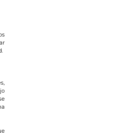
os
ar
d.
s,
jo
se
na
ue