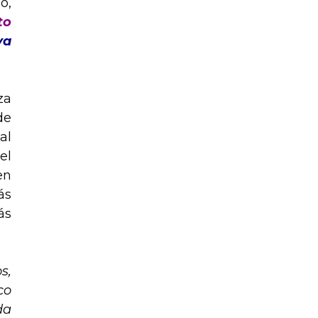
o,
to
va
za
de
al
el
en
ás
ás
s,
co
da