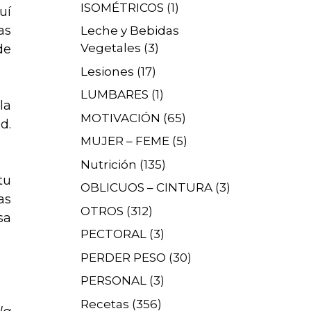
ISOMÉTRICOS
(1)
uí
as
Leche y Bebidas
Vegetales
(3)
de
Lesiones
(17)
LUMBARES
(1)
la
MOTIVACIÓN
(65)
d.
MUJER – FEME
(5)
Nutrición
(135)
tu
OBLICUOS – CINTURA
(3)
as
OTROS
(312)
sa
PECTORAL
(3)
PERDER PESO
(30)
PERSONAL
(3)
Recetas
(356)