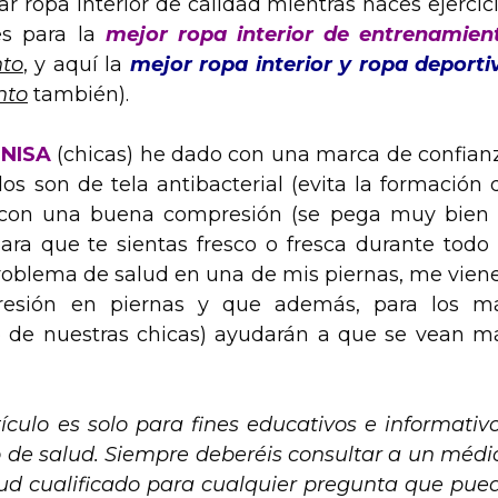
 ropa interior de calidad mientras haces ejercici
es para la
mejor ropa interior de entrenamien
nto
, y aquí la
mejor ropa interior y ropa deporti
nto
también).
NISA
(chicas) he dado con una marca de confian
s son de tela antibacterial (evita la formación 
, con una buena compresión (se pega muy bien 
ara que te sientas fresco o fresca durante todo 
roblema de salud en una de mis piernas, me vien
resión en piernas y que además, para los m
 de nuestras chicas) ayudarán a que se vean m
culo es solo para fines educativos e informativo
o de salud. Siempre deberéis consultar a un médi
alud cualificado para cualquier pregunta que pue