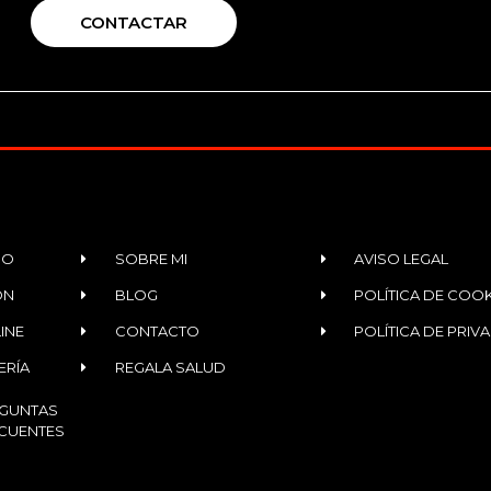
CONTACTAR
IO
SOBRE MI
AVISO LEGAL
ÓN
BLOG
POLÍTICA DE COOK
INE
CONTACTO
POLÍTICA DE PRIV
ERÍA
REGALA SALUD
GUNTAS
CUENTES