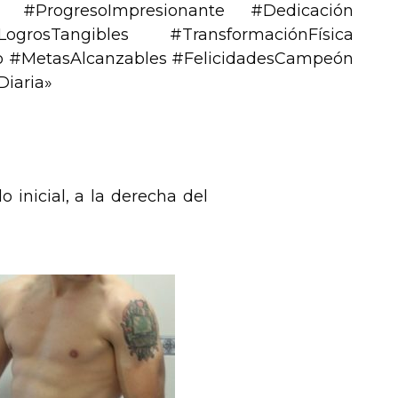
e #ProgresoImpresionante #Dedicación
grosTangibles #TransformaciónFísica
 #MetasAlcanzables #FelicidadesCampeón
Diaria»
 inicial, a la derecha del