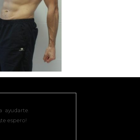
a ayudarte.
¡te espero!