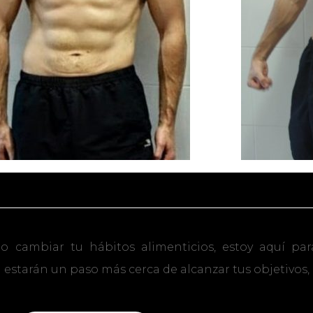
o cambiar tu hábitos alimenticios, estoy aquí par
 estarán un paso más cerca de alcanzar tus objetivos, 