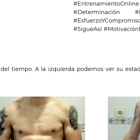
#EntrenamientoOnlin
#Determinación #Lo
#EsfuerzoYCompromiso
#SigueAsí #Motivación
del tiempo. A la izquierda podemos ver su estado