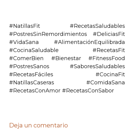
.
#NatillasFit #RecetasSaludables
#PostresSinRemordimientos #DeliciasFit
#VidaSana #AlimentaciónEquilibrada
#CocinaSaludable #RecetasFit
#ComerBien #Bienestar #FitnessFood
#PostresSanos #SaboresSaludables
#RecetasFáciles #CocinaFit
#NatillasCaseras #ComidaSana
#RecetasConAmor #RecetasConSabor
Deja un comentario