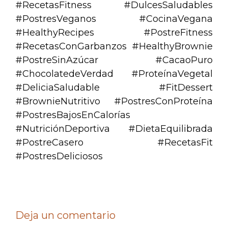
#RecetasFitness #DulcesSaludables
#PostresVeganos #CocinaVegana
#HealthyRecipes #PostreFitness
#RecetasConGarbanzos #HealthyBrownie
#PostreSinAzúcar #CacaoPuro
#ChocolatedeVerdad #ProteínaVegetal
#DeliciaSaludable #FitDessert
#BrownieNutritivo #PostresConProteína
#PostresBajosEnCalorías
#NutriciónDeportiva #DietaEquilibrada
#PostreCasero #RecetasFit
#PostresDeliciosos
Deja un comentario