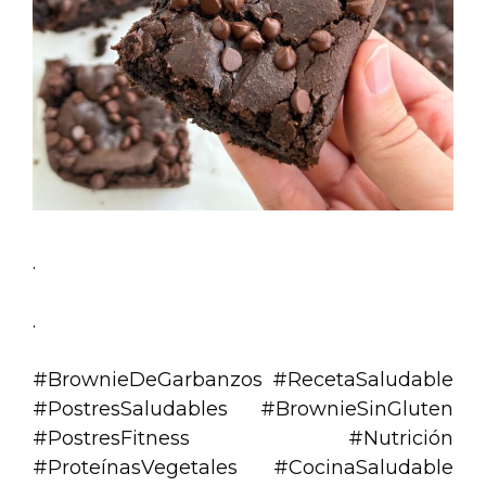
.
.
#BrownieDeGarbanzos #RecetaSaludable
#PostresSaludables #BrownieSinGluten
#PostresFitness #Nutrición
#ProteínasVegetales #CocinaSaludable