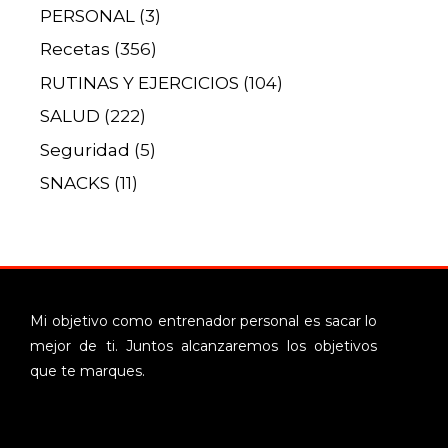
PERSONAL
(3)
Recetas
(356)
RUTINAS Y EJERCICIOS
(104)
SALUD
(222)
Seguridad
(5)
SNACKS
(11)
Mi objetivo como entrenador personal es sacar lo
mejor de ti. Juntos alcanzaremos los objetivos
que te marques.