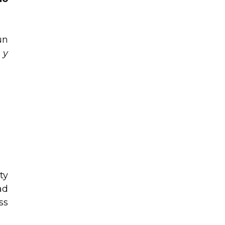
un
 y
ty
ad
ss