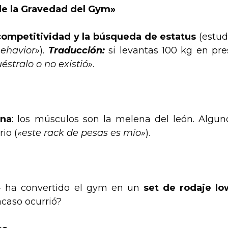
de la Gravedad del Gym»
competitividad y la búsqueda de estatus
(estud
ehavior»
).
Traducción:
si levantas 100 kg en pre
éstralo o no existió»
.
rna
: los músculos son la melena del león. Algun
io (
«este rack de pesas es mío»
).
»
ha convertido el gym en un
set de rodaje lo
¿acaso ocurrió?