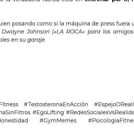
guien posando como si la máquina de press fuera 
a Dwayne Johnson («LA ROCA» para los amigos
bles en su garaje
.
tness #TestosteronaEnAcción #EspejoOReali
inFiltros #EgoLifting #RedesSocialesVsRealid
onestidad #GymMemes #PsicologiaFitne