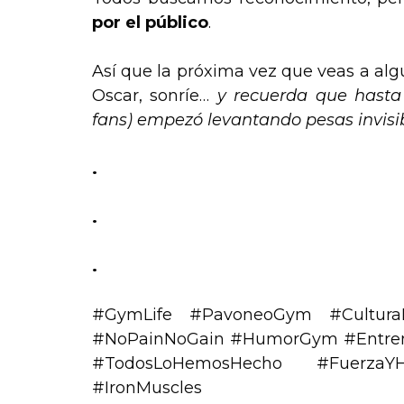
por el público
.
Así que la próxima vez que veas a al
Oscar, sonríe…
y recuerda que hast
fans) empezó levantando pesas invisi
.
.
.
#GymLife #PavoneoGym #CulturaFi
#NoPainNoGain #HumorGym #EntrenaS
#TodosLoHemosHecho #FuerzaYH
#IronMuscles