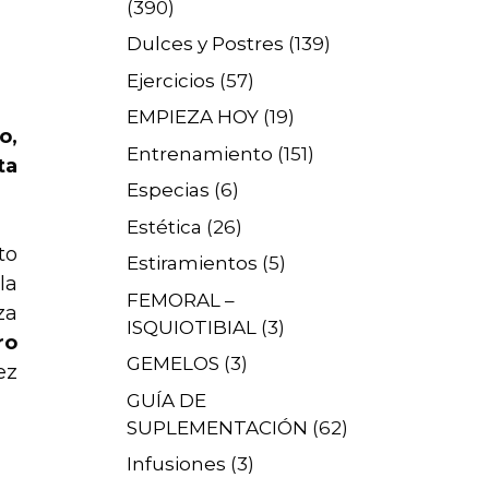
(390)
Dulces y Postres
(139)
Ejercicios
(57)
EMPIEZA HOY
(19)
o,
Entrenamiento
(151)
ta
Especias
(6)
Estética
(26)
to
Estiramientos
(5)
la
FEMORAL –
za
ISQUIOTIBIAL
(3)
ro
GEMELOS
(3)
ez
GUÍA DE
SUPLEMENTACIÓN
(62)
Infusiones
(3)