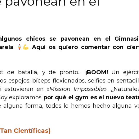
e pavonean en el
lgunos chicos se pavonean en el Gimnasi
arela
Aquí os quiero comentar con cier
ist de batalla, y de pronto…
¡BOOM!
Un ejérci
s espejos: bíceps flexionados, selfies en sentadil
i estuvieran en «
Mission Impossible»
. ¿Naturale
Hoy exploramos
por qué el gym es el nuevo teat
de alguna forma, todos lo hemos hecho alguna v
an Científicas)