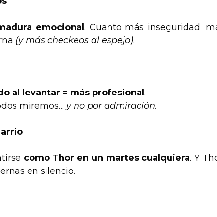
ps
madura emocional
. Cuanto más inseguridad, m
erna
(y más checkeos al espejo)
.
do al levantar = más profesional
.
todos miremos…
y no por admiración
.
arrio
ntirse
como Thor en un martes cualquiera
. Y Th
rnas en silencio.