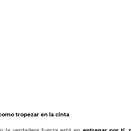
omo tropezar en la cinta
.
o la verdadera fuerza está en
entrenar por ti, 