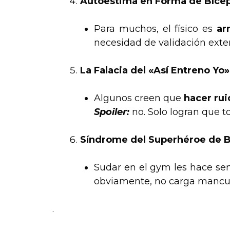
Autoestima en Forma de Bíce
Para muchos, el físico es
ar
necesidad de validación ext
La Falacia del «Así Entreno Yo»
Algunos creen que
hacer rui
Spoiler:
no. Solo logran que 
Síndrome del Superhéroe de B
Sudar en el gym les hace se
obviamente, no carga mancue
.