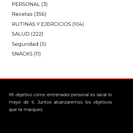
PERSONAL
(3)
Recetas
(356)
RUTINAS Y EJERCICIOS
(104)
SALUD
(222)
Seguridad
(5)
SNACKS
(11)
Mi objetivo como entrenador personal es sacar lo
mejor de ti. Juntos alcanzaremos los objetivos
que te marques.