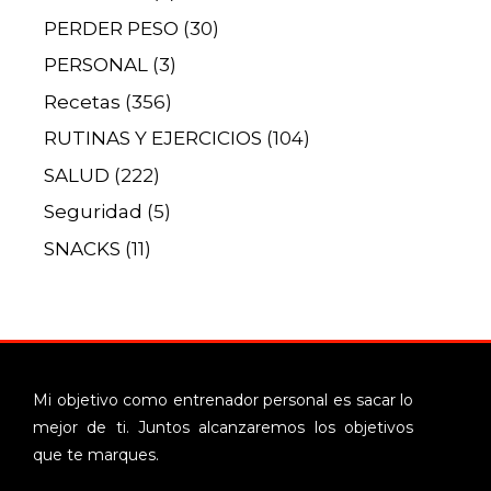
PERDER PESO
(30)
PERSONAL
(3)
Recetas
(356)
RUTINAS Y EJERCICIOS
(104)
SALUD
(222)
Seguridad
(5)
SNACKS
(11)
Mi objetivo como entrenador personal es sacar lo
mejor de ti. Juntos alcanzaremos los objetivos
que te marques.