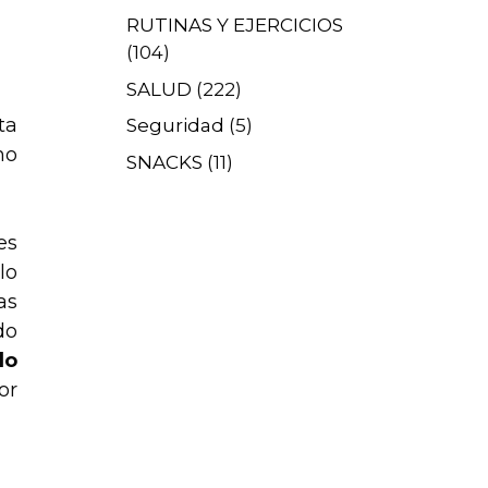
RUTINAS Y EJERCICIOS
(104)
SALUD
(222)
ta
Seguridad
(5)
ho
SNACKS
(11)
es
lo
as
do
lo
or