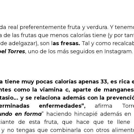
a real preferentemente fruta y verdura. Y tenem
 de las frutas que menos calorías tiene (y por tan
de adelgazar), son l
as fresas.
Tal y como recalca
oel Torres
, uno de los más seguidos en Instagram.
ta tiene muy pocas calorías apenas 33, es rica 
antes como la viamina c, aparte de manganes
otasio… y se relaciona además con la prevenci
rminadas enfermedades”,
afirma Torr
ndo en forma
” haciendo hincapié además en 
iante de esta fruta, que hace que te llene 
y no tengas que combinarla con otros aliment