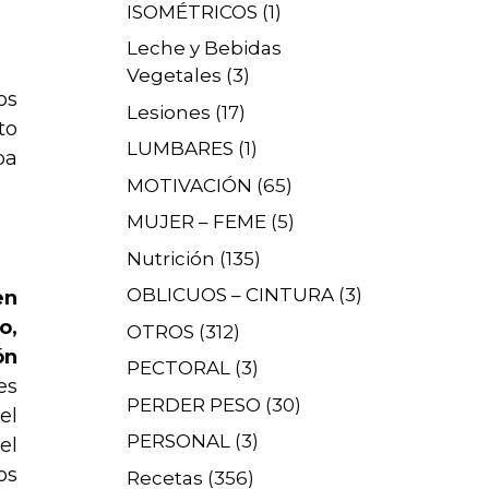
ISOMÉTRICOS
(1)
Leche y Bebidas
Vegetales
(3)
os
Lesiones
(17)
to
LUMBARES
(1)
ba
MOTIVACIÓN
(65)
MUJER – FEME
(5)
Nutrición
(135)
OBLICUOS – CINTURA
(3)
en
o,
OTROS
(312)
ón
PECTORAL
(3)
es
PERDER PESO
(30)
el
PERSONAL
(3)
el
os
Recetas
(356)