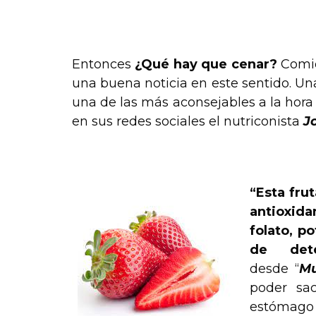
.
Entonces
¿Qué hay que cenar?
Comid
una buena noticia en este sentido. Una
una de las más aconsejables a la hora 
en sus redes sociales el nutriconista
J
.
“Esta fru
antioxid
folato, p
de dete
desde “
Mu
poder sac
estómago 