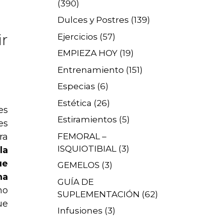
(390)
Dulces y Postres
(139)
ir
Ejercicios
(57)
EMPIEZA HOY
(19)
Entrenamiento
(151)
Especias
(6)
Estética
(26)
es
Estiramientos
(5)
es
FEMORAL –
ra
ISQUIOTIBIAL
(3)
la
ue
GEMELOS
(3)
na
GUÍA DE
mo
SUPLEMENTACIÓN
(62)
ue
Infusiones
(3)