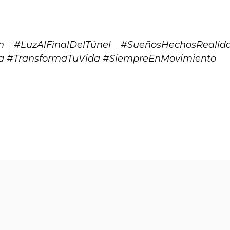
n #LuzAlFinalDelTúnel #SueñosHechosRealid
ria #TransformaTuVida #SiempreEnMovimiento