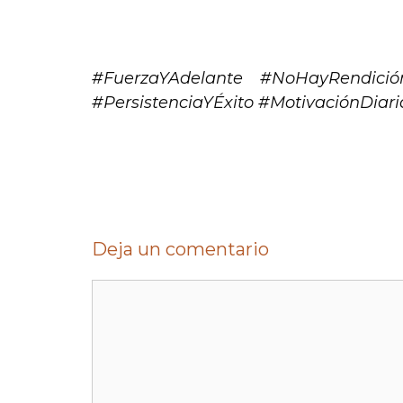
.
#FuerzaYAdelante #NoHayRendició
#PersistenciaYÉxito #MotivaciónDia
Deja un comentario