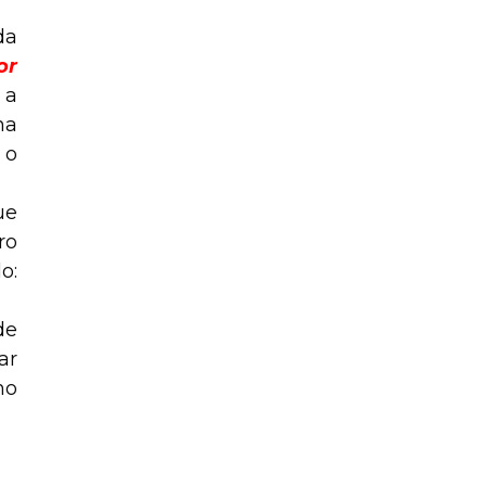
da
or
 a
na
 o
ue
ro
o:
de
ar
ho