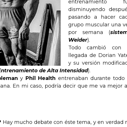
entrenamiento f
disminuyendo despué
pasando a hacer ca
grupo muscular una v
por semana (
siste
Weider
).
Todo cambió con 
llegada de Dorian Yat
y su versión modifica
Entrenamiento de Alta Intensidad
).
oleman
y
Phil Health
entrenaban durante todo 
na. En mi caso, podría decir que me va mejor a
?
Hay mucho debate con éste tema, y en verdad 