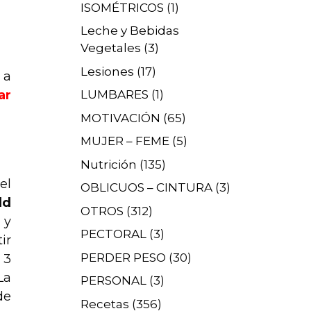
ISOMÉTRICOS
(1)
Leche y Bebidas
Vegetales
(3)
Lesiones
(17)
 a
ar
LUMBARES
(1)
MOTIVACIÓN
(65)
MUJER – FEME
(5)
Nutrición
(135)
el
OBLICUOS – CINTURA
(3)
ld
OTROS
(312)
y
PECTORAL
(3)
ir
PERDER PESO
(30)
 3
La
PERSONAL
(3)
e
Recetas
(356)