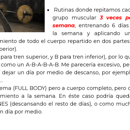
Rutinas donde repitamos ca
grupo muscular
3 veces p
semana
, entrenando 6 días
la semana y aplicando u
iento de todo el cuerpo repartido en dos partes
perior).
ra tren superior, y B para tren inferior), por lo q
 como un A-B-A-B-A-B. Me parecería excesivo, pe
e dejar un día por medio de descanso, por ejempl
…
tema (FULL BODY) pero a cuerpo completo, pero 
miento a la semana. En éste caso podría qued
 (descansando el resto de días), o como muc
 día por medio.