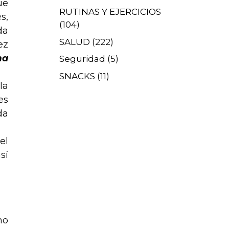
ue
RUTINAS Y EJERCICIOS
s,
(104)
da
SALUD
(222)
ez
ma
Seguridad
(5)
SNACKS
(11)
la
es
da
el
sí
no