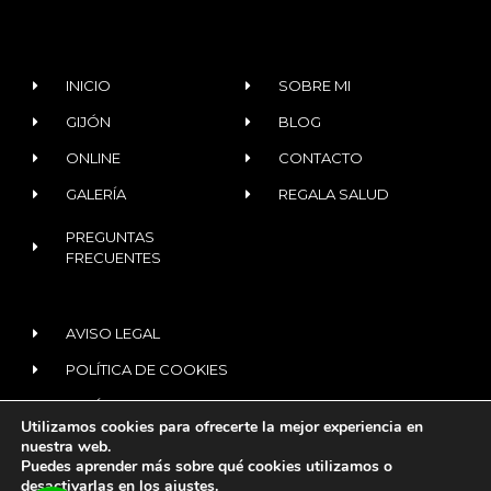
INICIO
SOBRE MI
GIJÓN
BLOG
ONLINE
CONTACTO
GALERÍA
REGALA SALUD
PREGUNTAS
FRECUENTES
AVISO LEGAL
POLÍTICA DE COOKIES
POLÍTICA DE PRIVACIDAD
Utilizamos cookies para ofrecerte la mejor experiencia en
nuestra web.
Puedes aprender más sobre qué cookies utilizamos o
© 2020 ALL RIGHTS RESERVED​
desactivarlas en los
ajustes
.