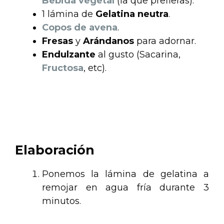
Bebida vegetal
(la que prefieras).
1 lámina de
Gelatina neutra
.
Copos de avena
.
Fresas
y
Arándanos
para adornar.
Endulzante
al gusto (Sacarina,
Fructosa
, etc).
.
.
Elaboración
Ponemos la lámina de gelatina a
remojar en agua fría durante 3
minutos.
.