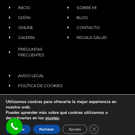
INICIO
SOBRE MI
GIJÓN
BLOG
ONLINE
CONTACTO
GALERÍA
REGALA SALUD
PREGUNTAS
FRECUENTES
AVISO LEGAL
POLÍTICA DE COOKIES
POLÍTICA DE PRIVACIDAD
Utilizamos cookies para ofrecerte la mejor experiencia en
nuestra web.
Puedes aprender más sobre qué cookies utilizamos o
© 2020 ALL RIGHTS RESERVED​
desactivarlas en los
ajustes
.
¿Tienes dudas?
Te
Diseñado con
por
digitalvar
CERRAR EL BANNER
asesoro
Aceptar
Rechazar
Ajustes