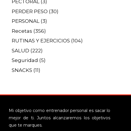
PECTORAL
(3)
PERDER PESO
(30)
PERSONAL
(3)
Recetas
(356)
RUTINAS Y EJERCICIOS
(104)
SALUD
(222)
Seguridad
(5)
SNACKS
(11)
Mi objetivo como entrenador personal es sacar lo
mejor de ti. Juntos alcanzaremos los objetivos
que te marques.