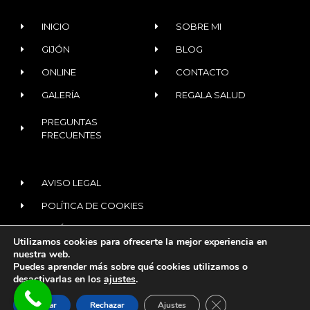
INICIO
SOBRE MI
GIJÓN
BLOG
ONLINE
CONTACTO
GALERÍA
REGALA SALUD
PREGUNTAS
FRECUENTES
AVISO LEGAL
POLÍTICA DE COOKIES
POLÍTICA DE PRIVACIDAD
Utilizamos cookies para ofrecerte la mejor experiencia en
nuestra web.
Puedes aprender más sobre qué cookies utilizamos o
© 2020 ALL RIGHTS RESERVED​
desactivarlas en los
ajustes
.
¿Tienes dudas?
Te
CERRAR EL BANNER
Diseñado con
por
digitalvar
asesoro
Aceptar
Rechazar
Ajustes