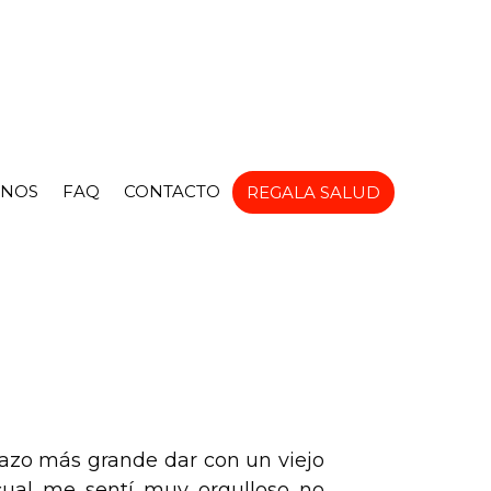
NOS
FAQ
CONTACTO
REGALA SALUD
zo más grande dar con un viejo
cual me sentí muy orgulloso no