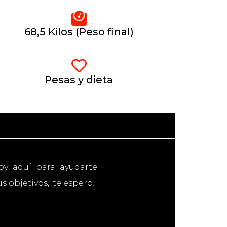
68,5 Kilos (Peso final)
Pesas y dieta
oy aquí para ayudarte.
 objetivos, ¡te espero!