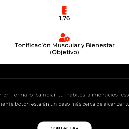
1,76
Tonificación Muscular y Bienestar
(Objetivo)
e en forma o cambiar tu hábitos alimenticios, est
uiente botón estarán un paso más cerca de alcanzar tus
CONTACTAR