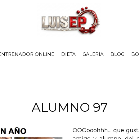
ENTRENADOR ONLINE
DIETA
GALERÍA
BLOG
BO
ALUMNO 97
OOOooohhh… que gusta
amigo y alumno, del 