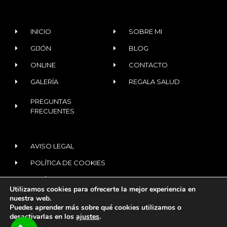
INICIO
SOBRE MI
GIJÓN
BLOG
ONLINE
CONTACTO
GALERÍA
REGALA SALUD
PREGUNTAS
FRECUENTES
AVISO LEGAL
POLÍTICA DE COOKIES
POLÍTICA DE PRIVACIDAD
Utilizamos cookies para ofrecerte la mejor experiencia en
nuestra web.
Puedes aprender más sobre qué cookies utilizamos o
© 2020 ALL RIGHTS RESERVED​
desactivarlas en los
ajustes
.
¿Tienes dudas?
Te